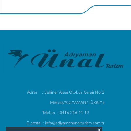
Adres : Şehirler Arası Otobüs Garajı No:2
Merkez/ADIYAMAN/TÜRKİYE
Telefon : 0416 216 11 12
E-posta : info@adiyamanunalturizm.com.tr
X